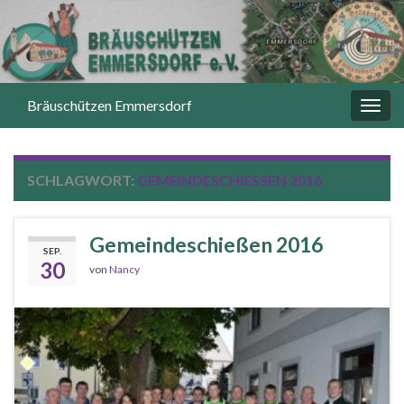
Bräuschützen Emmersdorf
Navi
umsc
SCHLAGWORT:
GEMEINDESCHIESSEN 2016
Gemeindeschießen 2016
SEP.
30
von
Nancy